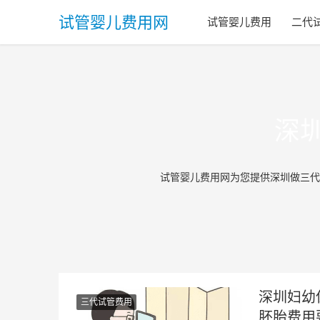
试管婴儿费用网
试管婴儿费用
二代
深
试管婴儿费用网为您提供深圳做三代
深圳妇幼
三代试管费用
胚胎费用