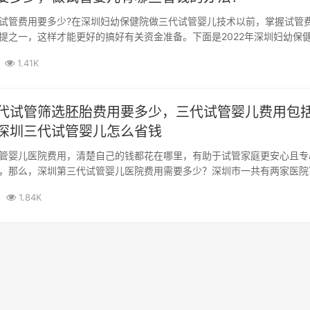
试管费用要多少?在深圳妇幼保健院做三代试管婴儿技术以前，掌握试管
提之一，这样才能更好的搞好有关资金准备。下面是2022年深圳妇幼保
清...
1.41K
代试管筛选胚胎费用要多少，三代试管婴儿费用包
深圳三代试管婴儿怎么省钱
管婴儿医院费用，清楚自己的钱都花在哪里，有助于试管家庭更安心且专
，那么，深圳第三代试管婴儿医院费用需要多少？深圳市一共有两家医院
，分别...
1.84K