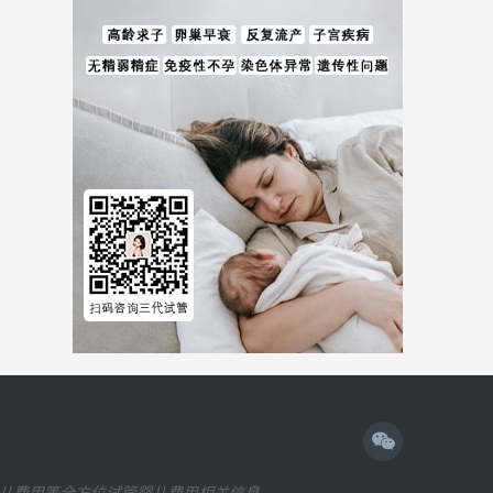
儿费用等全方位试管婴儿费用相关信息。