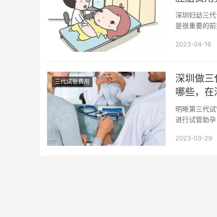
深圳妇幼三代
是很重要的前
代试管婴儿价格
2023-04-16
深圳做三
三代试管费用
哪些，在
明晰第三代试
进行试管助孕
做三代试管婴儿
2023-03-29