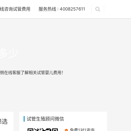
线咨询试管费用
服务热线 : 4008257611
多少
侧在线客服了解相关试管婴儿费用！
试管生殖顾问微信
筛选
免费1对1咨询