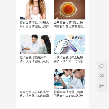
儿有哪些省钱的办法？
中的开支
做泰国试管婴儿花销大
山东做三代试管婴儿医
吗？泰国试管婴儿具体
院排名？在山东做试管
有哪些费用？2023去泰
婴儿要多少钱？附三代
国做试管婴儿省钱攻略
试管婴儿费用详情一
览！
做试管婴儿需要多少
三代试管婴儿筛选胚胎
钱？决定试管婴儿花费
要多少钱？第三代试管
的三大因素？
婴儿移植一男一女生龙
凤胎的费用？
泰国生殖中心冻卵多少
影响泰国试管婴儿费用
钱，试管婴儿冻卵前需
的因素：全面解析试管
要做什么准备，泰国最
婴儿的经济考量
新试管婴儿费用明细