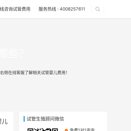
线咨询试管费用
服务热线 : 4008257611
哪些？
右侧在线客服了解相关试管婴儿费用！
试管生殖顾问微信
婴儿
免费1对1咨询