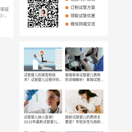
订制试管方案
的家庭
少技
领取试管优惠
微信同城交流
试管婴儿的类型和技
泰国单身试管婴儿费用
术？试管婴儿过程中的
的详细解析！泰国试管
其他因素？试管婴儿和
婴儿价格明细透明，一
自然受孕的比较
次性搞懂泰国试管婴儿
的费用！
试管婴儿纳入医保！
高龄试管婴儿的费用主
2022年最新试管婴儿有
要是？年轻女性与高龄
项目费用可以报销明
女性做试管婴儿有何区
细？
别？该有哪些注意事