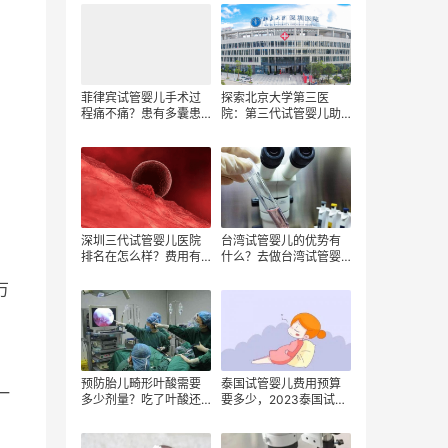
费用大概是多少钱？
吗？海南的试管婴儿费
用大概是多少钱？
菲律宾试管婴儿手术过
探索北京大学第三医
程痛不痛？患有多囊患
院：第三代试管婴儿助
者进行试管婴儿的成功
孕之旅与费用解析
率？多囊患者进行试管
婴儿技术的优缺点
深圳三代试管婴儿医院
台湾试管婴儿的优势有
排名在怎么样？费用有
什么？去做台湾试管婴
多少？
儿的费用有什么？
万
预防胎儿畸形叶酸需要
泰国试管婴儿费用预算
一
多少剂量？吃了叶酸还
要多少，2023泰国试管
能喝孕妇奶粉吗？吃叶
婴儿费用，泰国试管婴
酸要花费多少钱？
儿术前检查费用