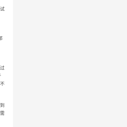
试
那
过
于
不
到
需