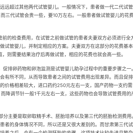
远远超过其他两代试管婴儿。一般情况下，患者做一代二代试管
，而三代试管会贵一些，要10万左右。一般患者做试管婴儿的花
管前的检查费用，在试管之前做试管的患者夫妻双方必须进行全
做试管婴儿，并制定相应的方案。夫妻双方在这部分的花费基本
家庭，则需要结果治疗后再做试管，相应的花费也就会高一些。
。
促排卵药物和卵泡监测是试管婴儿助孕过程中的重要步骤之一
会有所不同，从而导致患者之间的试管费用出现差异。而且促排
的价格相差较大，进口药约250元左右一支，国产药物一支约需
右，而降调节针一般1千元左右一支，这些药物也会导致试管费用的
部分主要是取卵取精手术、胚胎培养以及第三代的胚胎检测费用
患者的身体情况不同，所以还是又很大差别的。而甘肃第三代试
培养之后，会有一个检测胚胎的步骤，这项技术比较先进且繁杂