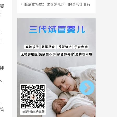
胰岛素抵抗：试管婴儿路上的隐形绊脚石
婴
费
方
上
。
卵
产
。
管
，