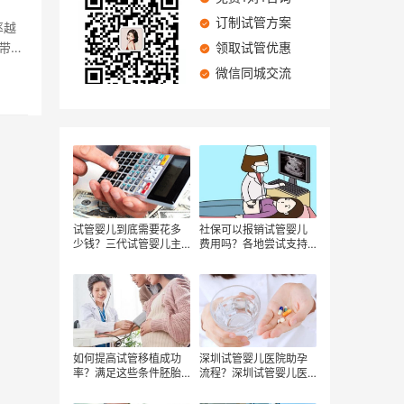
订制试管方案
率越
带来
领取试管优惠
微信同城交流
试管婴儿到底需要花多
社保可以报销试管婴儿
少钱？三代试管婴儿主
费用吗？各地尝试支持
要有哪些费用，试管婴
辅助生殖纳入医保！
儿费用和哪些因素有关
如何提高试管移植成功
深圳试管婴儿医院助孕
率？满足这些条件胚胎
流程？深圳试管婴儿医
着床率更高
院费用要多少？