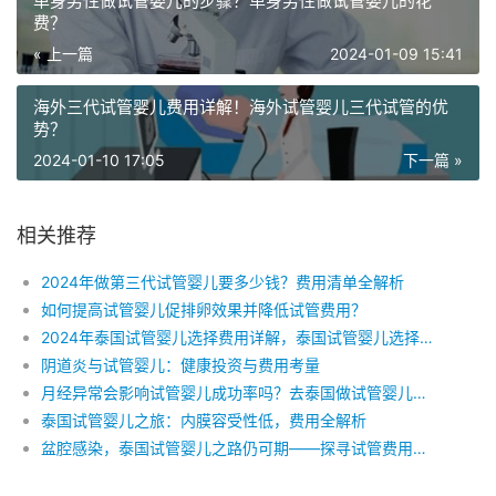
单身男性做试管婴儿的步骤？单身男性做试管婴儿的花
费？
« 上一篇
2024-01-09 15:41
海外三代试管婴儿费用详解！海外试管婴儿三代试管的优
势？
2024-01-10 17:05
下一篇 »
相关推荐
2024年做第三代试管婴儿要多少钱？费用清单全解析
如何提高试管婴儿促排卵效果并降低试管费用？
2024年泰国试管婴儿选择费用详解，泰国试管婴儿选择的注意事项，如何在泰国实现选择生男生女？
阴道炎与试管婴儿：健康投资与费用考量
月经异常会影响试管婴儿成功率吗？去泰国做试管婴儿要花多少钱？
泰国试管婴儿之旅：内膜容受性低，费用全解析
盆腔感染，泰国试管婴儿之路仍可期——探寻试管费用与生育希望