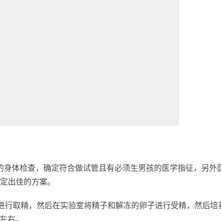
的身体检查，确定符合做试管且有必须生男孩的医学指征，另外
定出佳的方案。
进行取精，然后在实验室将精子和解冻的卵子进行受精，然后培
元左右。