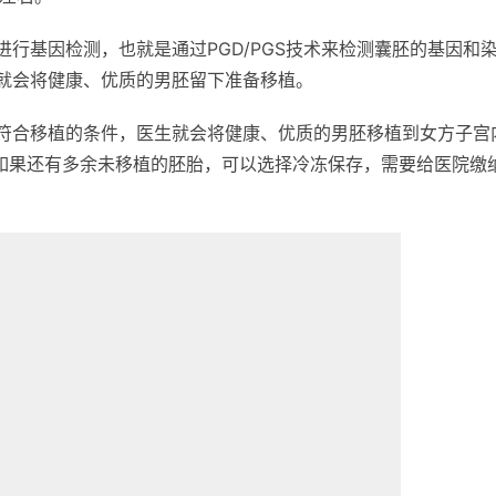
行基因检测，也就是通过PGD/PGS技术来检测囊胚的基因和
医生就会将健康、优质的男胚留下准备移植。
符合移植的条件，医生就会将健康、优质的男胚移植到女方子宫
。如果还有多余未移植的胚胎，可以选择冷冻保存，需要给医院缴