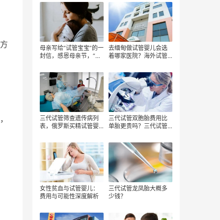
婴儿费用要多少？
方
母亲写给“试管宝宝”的一
去缅甸做试管婴儿会选
封信，感恩母亲节，“试
着哪家医院？海外试管
管”圆您母亲梦！
婴儿行业发展到现在是
什么情况？缅甸与其他
海外国家试管对比？
，
三代试管筛查遗传病列
三代试管双胞胎费用比
表，俄罗斯买精试管婴
单胎更贵吗？三代试管
儿流程及费用，俄罗斯
婴儿为什么会生龙凤
有很多医院提供试管婴
胎？做试管婴儿双胞胎
儿技术！
要注意相关的事项
女性贫血与试管婴儿：
三代试管龙凤胎大概多
费用与可能性深度解析
少钱？