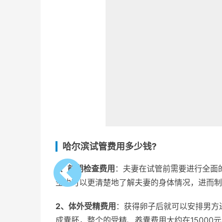
哈尔滨试管费用多少钱?
1、前期检查费用
：夫妻在试管前需要进行全面
生也可以更清楚地了解夫妻的身体情况，进而制
2、体外受精费用
：获得卵子后就可以安排男方
成囊胚，整个的受精、养囊费用大约在15000