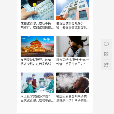
钱、
分？
成都试管婴儿成功率医
做泰国试管婴儿多少
院排行，成都试管医院
钱，去泰国做试管婴儿
有哪些实力强大的试管
有哪些费用，泰国试管
婴儿团队！
婴儿可以包成功吗
在西安做试管婴儿的价
母亲写给“试管宝宝”的一
格多少钱，在西安做试
封信，感恩母亲节，“试
管婴儿费用明细，西安
管”圆您母亲梦！
一次试管婴儿的费用多
少？
人工受孕需要多少钱？
哪些因素会影响精子质
三代试管婴儿成功率高
量导致不孕？精子质量
吗？不要建议做试管婴
不佳治疗大概需要多少
儿的人有哪些？
钱？