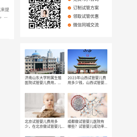
订制试管方案
式来提
好，那
领取试管优惠
微信同城交流
济南山东大学附属生殖
2023年山西试管婴儿费
医院试管婴儿费用，
用多少钱，山西试管婴
2023试管婴儿费用明
儿花费明细，山西试管
细，试管移植后注意事
婴儿大约多少钱？
项：
北京试管婴儿费用多
成都做试管婴儿医院有
少，在北京做试管婴儿
哪些？试管婴儿成功率
成功率高吗，做试管婴
有多高呢？试管婴儿的
儿到成功怀孕要花多
费用一般包括三大部