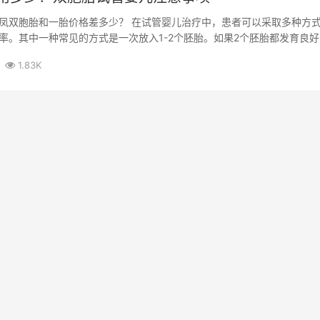
凤双胞胎和一胎价格差多少？ 在试管婴儿治疗中，患者可以采取多种方
率。其中一种常见的方式是一次放入1-2个胚胎。如果2个胚胎都发育良
...
1.83K