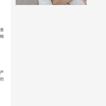
患
畸
严
的