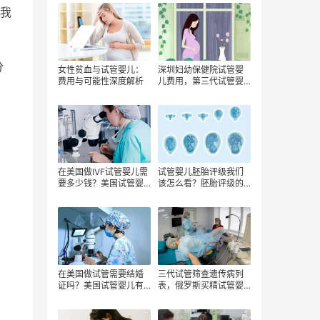
及流程全解析
我
分
女性贫血与试管婴儿：
深圳妇幼保健院试管婴
费用与可能性深度解析
儿费用，第三代试管婴
儿价格贵不贵，试管婴
儿治疗的费用明细
在美国做IVF试管婴儿需
试管婴儿胚胎评级我们
要多少钱？美国试管婴
该怎么看？胚胎评级的
儿法律制度？美国的试
方法？胚胎评级的意义
管婴儿技术成熟吗?
是什么？
在美国做试管需要结婚
三代试管筛查遗传病列
证吗？美国试管婴儿有
表，俄罗斯买精试管婴
哪些优势？在美国单
儿流程及费用，俄罗斯
身、同性恋者做试管合
有很多医院提供试管婴
法吗？
儿技术！