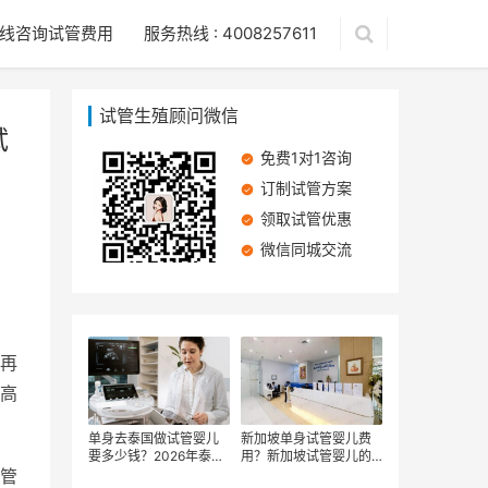
线咨询试管费用
服务热线 : 4008257611
试管生殖顾问微信
试
免费1对1咨询
订制试管方案
领取试管优惠
微信同城交流
再
高
单身去泰国做试管婴儿
新加坡单身试管婴儿费
要多少钱？2026年泰国
用？新加坡试管婴儿的
管
单身女性试管费用明细
PGT-A基因检测技术！