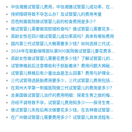
中信湘雅试管婴儿费用，中信湘雅试管婴儿成功率，在中信湘雅做试管婴儿要先交多少钱
排卵障碍导致不孕怎么办？及试管婴儿的费用考量
百色附属医院做试管婴儿前的检查费用是多少？
做试管婴儿需要做宫腔镜检查吗？做试管婴儿需要花多少钱？
高龄女性在四川做试管婴儿成功率高吗？具体有哪些费用
国内第三代试管婴儿大概需要多少钱？如何选择三代试管婴儿医院，
2024年在联勤保障部队第900医院做试管婴儿要花费多少钱？费用明细是怎么样的
高龄女性做试管婴儿需要花费多少钱？了解试管婴儿的费用，让生育梦想触手可及
试管移植前后注意哪些利于胚胎着床？费用问题大揭秘，助您轻松踏上好孕之旅
试管婴儿移植后有少量出血是怎么回事？费用与护理全解析
三代试管筛选胚胎费用要多少，三代试管婴儿费用包括哪些，做三代试管婴儿怎么省钱
在郑州大学第一附属医院做三代试管婴儿的费用是多少？
去美国做试管婴儿治疗的费用明细：探索生育之旅的每一步
月经不调导致不孕，试管婴儿费用知多少——探寻生育之路的经济账
做试管婴儿失败后再次做要花多少钱，在吉林做试管婴儿多少钱，做试管婴儿有哪些费用
在广州做试管婴儿需要费用多少？试管婴儿具体流程有哪些？广州试管婴儿成功率怎么样？