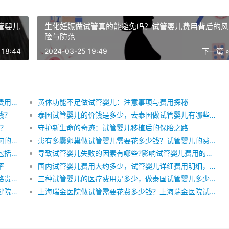
管婴儿
生化妊娠做试管真的能避免吗？试管婴儿费用背后的风
险与防范
 18:44
2024-03-25 19:49
下一篇 
在广州做试管婴儿需要花费多少钱？广州试管婴儿费用明细是怎么样的
黄体功能不足做试管婴儿：注意事项与费用探秘
钱？
泰国试管婴儿的价钱是多少，去泰国做试管婴儿有哪些费用，做试管婴儿要做哪些检查
少？
守护新生命的奇迹：试管婴儿移植后的保胎之路
甲状腺功能异常会影响做试管婴儿吗？费用又是如何的呢？
患有多囊卵巢做试管婴儿需要花多少钱？试管婴儿的费用受哪些因素影响？
三代试管筛选胚胎费用要多少，三代试管婴儿费用包括哪些，做三代试管婴儿怎么省钱
导致试管婴儿失败的因素有哪些?影响试管婴儿费用的因素有哪些？试管婴儿一次成功费用明细？
率
国内试管婴儿费用大约多少，试管婴儿详细费用明细，试管婴儿全部流程时间
深圳妇幼保健院试管婴儿费用，第三代试管婴儿价格贵不贵，试管婴儿治疗的费用明细
三种试管婴儿的医疗费用是多少，做泰国试管婴儿多少钱，泰国试管婴儿术前检查费用
浙江省妇幼保健院试管婴儿指南，在浙江省妇幼保健院做试管婴儿需要多少钱
上海瑞金医院做试管需要花费多少钱？上海瑞金医院试管费用明细是怎么样的