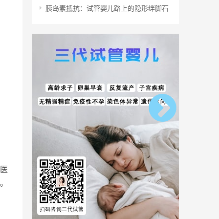
胰岛素抵抗：试管婴儿路上的隐形绊脚石
医
。