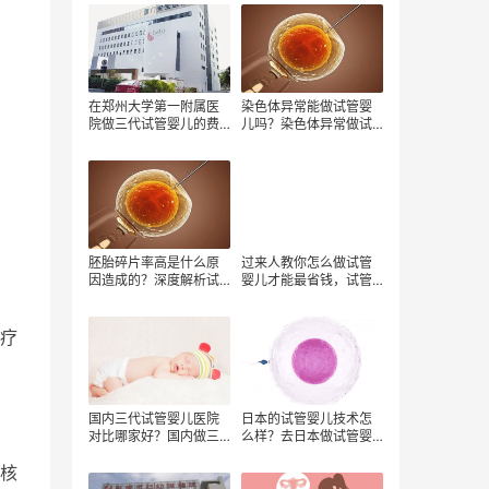
不值？新西兰试管婴儿
少？福州做第三代试管
解决生育问题！
婴儿如何省钱？
在郑州大学第一附属医
染色体异常能做试管婴
院做三代试管婴儿的费
儿吗？染色体异常做试
用是多少？
管婴儿需要另外花钱
吗？做试管婴儿的注意
事项
胚胎碎片率高是什么原
过来人教你怎么做试管
因造成的？深度解析试
婴儿才能最省钱，试管
管婴儿费用背后的健康
婴儿费用能报销吗，
挑战
疗
国内三代试管婴儿医院
日本的试管婴儿技术怎
对比哪家好？国内做三
么样？去日本做试管婴
代试管费用高吗？国内
儿费用要多少？
核
外做试管婴儿费用对比