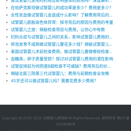
做试管婴儿使用的药物会影响整体的费用吗？深度解析试管婴儿的费用构成
在哈萨克斯坦做试管婴儿的成功率是多少？费用是多少？
女性贫血做试管婴儿会造成什么影响？了解费用背后的健康考量
试管婴儿胚胎染色体异常：探寻背后的原因与费用的考量
试管婴儿之旅：揭秘检查项目与费用，让你心中有数
妇科炎症与试管婴儿之间的关系，影响试管婴儿费用的因素有哪些
卵泡发育不成熟做试管婴儿要花多少钱？揭秘试管婴儿的费用之谜
泰国试管婴儿术前检查费用，做试管婴儿要做哪些检查，去泰国做试管婴儿有哪些费用、
血糖高，卵子质量受损？探讨对试管婴儿费用的潜在影响
试管促排前为何阴道B超检查不可或缺？费用背后的价值解读
揭秘北医三院第三代试管婴儿：费用与前期检查全攻略
45岁还可以做试管婴儿吗？需要花费多少费用？
Copyright @ 2020-2025
试管婴儿费用网
All Rights Reserved. 版权所有
粤ICP备
19158588号