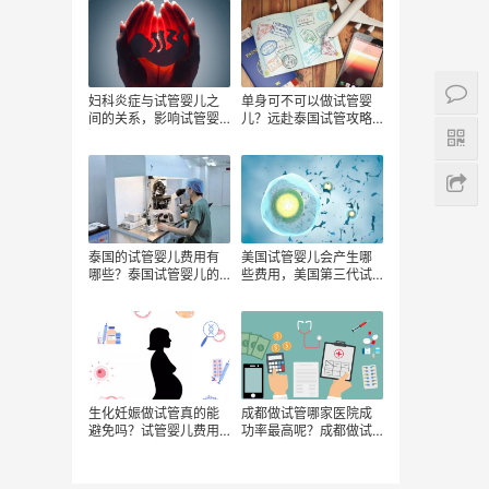
高？
概需要多少钱？
妇科炎症与试管婴儿之
单身可不可以做试管婴
间的关系，影响试管婴
儿？远赴泰国试管攻略
儿费用的因素有哪些
以及需要哪些费用。
泰国的试管婴儿费用有
美国试管婴儿会产生哪
哪些？泰国试管婴儿的
些费用，美国第三代试
适宜人群有哪些？如何
管婴儿多少钱，去美国
节省不必要的试管医疗
做试管有哪些费用组成
开支？
生化妊娠做试管真的能
成都做试管哪家医院成
避免吗？试管婴儿费用
功率最高呢？成都做试
背后的风险与防范
管婴儿费用多少钱?费用
明细