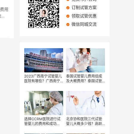
订制试管方案
查费用
检
领取试管优惠
微信同城交流
2023广西南宁试管婴儿
泰国试管婴儿费用组成
医院有哪些？广西南宁
及大概费用？泰国试管
试管婴儿医院费用要多
婴儿的注意事项？
少？
选择CCRM医院进行试
北京协和医院三代试管
管婴儿的费用和成功
婴儿大概多少钱？高龄
率？美国CCRM试管婴
妇女做试管婴儿花多少
儿医院的成功率有多
钱？试管婴儿一周期大