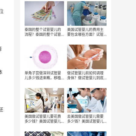
吗？
位
泰国的整个试管婴儿的
美国试管婴儿的费用主
流程？泰国的整个试管
要包含哪些方面？试管
婴儿的费用？
婴儿的成功率会有哪影
响？
择
体
单角子宫做深圳试管婴
做试管婴儿前如何调理
儿多少钱进来瞧，移植
身体？做试管婴儿到底
至少得这个数
要花多少钱？
胚
美国做试管婴儿要花费
去美国做试管婴儿需要
多少钱？美国试管婴儿
多少钱？美国试管婴儿
成功率高不高？
的流程是什么？试管婴
儿移植成功了多久后才
算稳定？