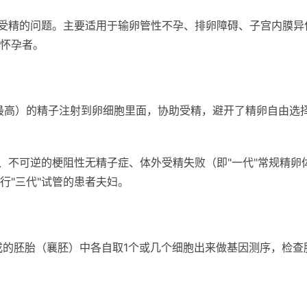
合受精的问题。主要适用于输卵管性不孕、排卵障碍、子宫内膜异
怀孕者。
（颜值最高）的精子注射到卵细胞里面，协助受精，避开了精卵自由选
、不可逆的梗阻性无精子症、体外受精失败（即"一代"常规精卵
行"三代"试管的患者夫妇。
后形成的胚胎（襄胚）中各自取1个或几个细胞出来做基因测序，检查