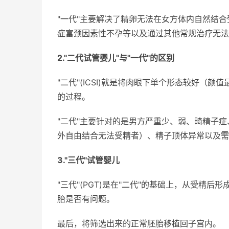
"一代"主要解决了精卵无法在女方体内自然结
症富颈因素性不孕等以及通过其他常规治疗无法
2."二代试管婴儿"与"一代"的区别
"二代"(ICSI)就是将肉眼下单个形态较好
的过程。
"二代"主要针对的是男方严重少、弱、畸精子症
外自由结合无法受精者）、精子顶体异常以及需
3."三代"试管婴儿
"三代"(PGT)是在"二代"的基础上，从受精
胎是否有问题。
最后，将筛选出来的正常胚胎移植回子宫内。