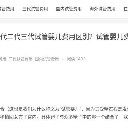
试管费用
三代试管费用
国内试管费用
海外试管费用
在
代二代三代试管婴儿费用区别？试管婴儿
费用
,
二代试管费用
,
国内试管费用
•
阅读 1432
由结合（这也是我们为什么称之为"试管婴儿"，因为其受精过程是发
移植回女方子宫内。具体卵子与众多精子中的哪一个结合了，我