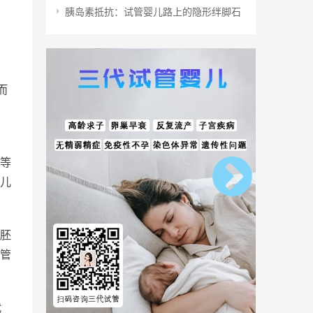
胰岛素抵抗：试管婴儿路上的隐形绊脚石
而
等
儿
胚
管
。
代