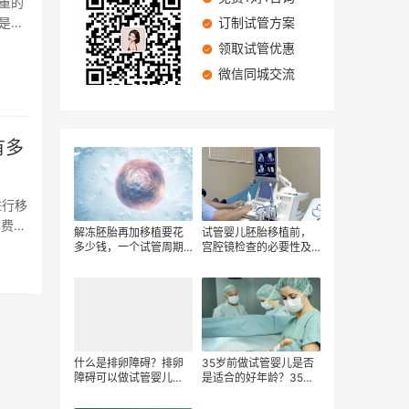
重的
是通
订制试管方案
领取试管优惠
微信同城交流
有多
进行移
苏费
解冻胚胎再加移植要花
试管婴儿胚胎移植前，
多少钱，一个试管周期
宫腔镜检查的必要性及
要花费哪些费用， 影响
其费用考量
试管婴儿价格的因素
什么是排卵障碍？排卵
35岁前做试管婴儿是否
障碍可以做试管婴儿
是适合的好年龄？35岁
吗？排卵障碍治疗需要
前做试管婴儿省钱？
多少钱？