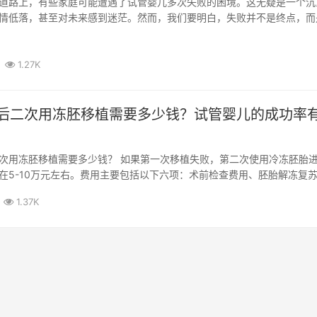
道路上，有些家庭可能遭遇了试管婴儿多次失败的困境。这无疑是一个沉
情低落，甚至对未来感到迷茫。然而，我们要明白，失败并不是终点，而
程。面...
1.27K
后二次用冻胚移植需要多少钱？试管婴儿的成功率
次用冻胚移植需要多少钱？ 如果第一次移植失败，第二次使用冷冻胚胎
在5-10万元左右。费用主要包括以下六项：术前检查费用、胚胎解冻复
诊...
1.37K