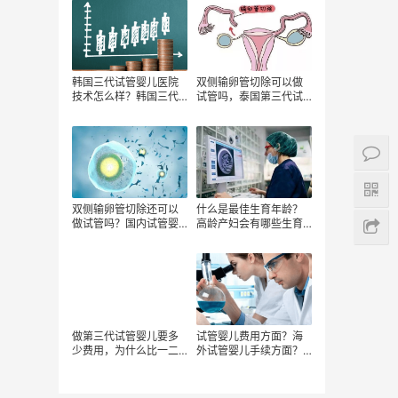
韩国三代试管婴儿医院
双侧输卵管切除可以做
技术怎么样？韩国三代
试管吗，泰国第三代试
试管婴儿费用多少?附详
管婴儿的费用，做泰国
细费用。
试管婴儿多少钱
双侧输卵管切除还可以
什么是最佳生育年龄？
做试管吗？国内试管婴
高龄产妇会有哪些生育
儿费用要花费多少钱?输
风险？高龄夫妇如何科
卵管切除做试管婴儿成
学备孕？
功率高吗?
做第三代试管婴儿要多
试管婴儿费用方面？海
少费用，为什么比一二
外试管婴儿手续方面？
代高？
海外试管婴儿医疗服务
怎么样？