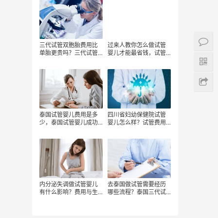
三代试管双胞胎费用比
过来人教你怎么做试管
单胎更贵吗？三代试管
婴儿才能最省钱，试管
婴儿为什么会生龙凤
婴儿费用能报销吗，
胎？做试管婴儿双胞胎
要注意相关的事项
泰国试管婴儿费用是多
四川省妇幼保健院试管
少，泰国试管婴儿成功
婴儿怎么样？试管费用
率高吗，如何提高泰国
要多少？
试管婴儿成功率？
内分泌失调做试管婴儿
去泰国做试管需要经历
有什么影响？费用与生
哪些流程？泰国三代试
育挑战的双重考量
管婴儿费用及流程？