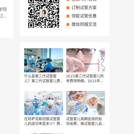
订制试管方案
学院
江省
领取试管优惠
微信同城交流
什么是第三代试管婴
2023第三代试管婴儿所
儿？第三代试管婴儿费
有费用明细，2023年各
用？第三代试管婴儿成
大医院三代试管总费
功率影响因素？
用？2023年国内三代试
管婴儿医院有哪些？
在哈萨克斯坦做试管婴
试管婴儿周期促排的如
儿的成功率是多少？费
何收费，做试管婴儿会
用是多少？
要多收费吗,美国试管婴
儿多少钱