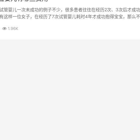
试管婴儿一次未成功的例子不少，很多患者往往在经历2次、3次后才成
有这样一位女子，在经历了7次试管婴儿耗时4年才成功抱得宝宝，那么
管...
1.96K