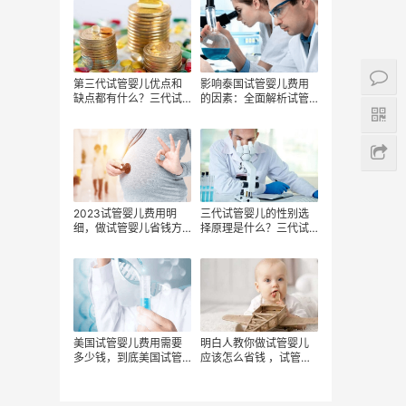
分？
第三代试管婴儿优点和
影响泰国试管婴儿费用
缺点都有什么？三代试
的因素：全面解析试管
管的费用明细
婴儿的经济考量
2023试管婴儿费用明
三代试管婴儿的性别选
细，做试管婴儿省钱方
择原理是什么？三代试
法，试管婴儿费用由什
管婴儿的性别选择条
么决定 试管婴儿费用由
件？三代试管婴儿胚胎
什么决定
筛查费用？
美国试管婴儿费用需要
明白人教你做试管婴儿
多少钱，到底美国试管
应该怎么省钱 ，试管婴
婴儿花多少才合理，到
儿费用能报销吗？影响
美国做试管婴儿有哪些
试管婴儿费用的因素有
费用
哪些