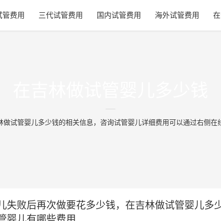
试管费用
三代试管费用
国内试管费用
海外试管费用
在
在吉林做试管婴儿多少钱
林做试管婴儿多少钱的相关信息，咨询试管婴儿详细费用可以通过右侧在
儿失败后再次做要花多少钱，在吉林做试管婴儿多
管婴儿有哪些费用