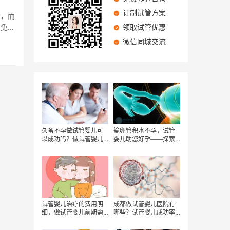
订制试管方案
功，而
不免有
领取试管优惠
微信同城交流
久备不孕做试管婴儿可
输卵管积水不孕，试管
以成功吗？做试管婴儿
婴儿助您好孕——探索
需要多少钱
试管婴儿的费用之谜
试管婴儿治疗的费用明
成都做试管婴儿医院有
细，做试管婴儿前期需
哪些？试管婴儿成功率
要做些什么检查、 试管
有多高呢？试管婴儿的
婴前检查费用、
费用一般包括三大部