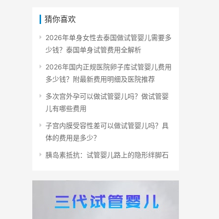
猜你喜欢
2026年单身女性去泰国做试管婴儿需要多
少钱？泰国单身试管费用全解析
2026年国内正规医院卵子库试管婴儿费用
多少钱？附最新费用明细及医院推荐
多次宫外孕可以做试管婴儿吗？做试管婴
儿有哪些费用
子宫内膜受容性差可以做试管婴儿吗？具
体的费用是多少？
胰岛素抵抗：试管婴儿路上的隐形绊脚石