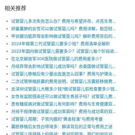
相关推荐
试管婴儿多次失败怎么办？费用与希望并存，点亮生育之路
卵巢囊肿的女性可以做试管婴儿吗？费用详解，助您轻松规划
甲状腺功能异常会影响做试管婴儿吗？解析费用背后的健康考量
2024年做第三代试管婴儿要多少钱？费用清单全解析
2023年国内做试管婴儿需要多少？试管婴儿每个阶段收费明细，做试管婴儿省钱小窍门
在北京解放军306医院做试管婴儿的费用是多少？
月经异常会影响试管婴儿成功率吗？去泰国做试管婴儿要花多少钱？
试管婴儿移植后有少量出血是怎么回事？费用与护理全解析
二次试管移植胚囊的费用说明，试管婴儿冻囊胚移植费用多少，一个试管周期要花费哪些费用
去深圳试管婴儿大概多少钱?做试管婴儿前检查要多少钱？做试管婴儿前都需要做什么检查
女性有盆腔感染还可以做试管生育孩子吗？试管婴儿费用明细是怎么样的
患有糖尿病对做试管婴儿有何影响？费用与生育健康双重考量
月经不规律做试管婴儿成功率高吗？费用与成功率的双重解析
试管婴儿周期：子宫内膜的“黄金标准”与费用考量
囊胚移植后女性白带增多：解读背后的正常与费用之谜
试管婴儿促排路上的挑战：面对空卵泡，我们如何应对与权衡费用？