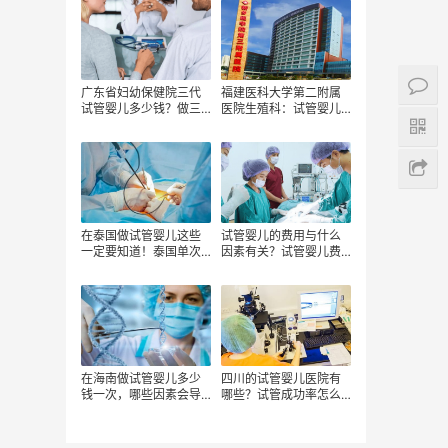
费用是多少？
广东省妇幼保健院三代
福建医科大学第二附属
试管婴儿多少钱？做三
医院生殖科：试管婴儿
代试管有哪些步骤需要
费用揭秘
多少钱？广东省妇幼保
健院成功率高吗？
在泰国做试管婴儿这些
试管婴儿的费用与什么
一定要知道！泰国单次
因素有关？试管婴儿费
周期费用总的范围？试
用包括哪些项目？如何
管婴儿费用的额外价格
节省试管婴儿费用？
有哪些？
在海南做试管婴儿多少
四川的试管婴儿医院有
钱一次，哪些因素会导
哪些？试管成功率怎么
致试管费用的增加，国
样？试管费用需要多
内试管婴儿费用详细
少？