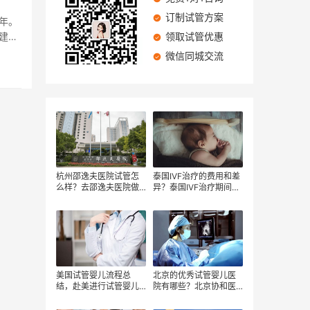
订制试管方案
0年。
建于
领取试管优惠
微信同城交流
杭州邵逸夫医院试管怎
泰国IVF治疗的费用和差
么样？去邵逸夫医院做
异？泰国IVF治疗期间的
试管花费多少？
开支？试管婴儿治疗的
费用基于以下因素不
同？
美国试管婴儿流程总
北京的优秀试管婴儿医
结，赴美进行试管婴儿
院有哪些？北京协和医
技术前需要知道的事项
院试管婴儿成功率高
吗？北京试管婴儿医院