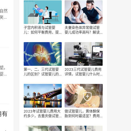
自然
笑。
子宫内积液与试管婴
夫妻染色体异常做试管
儿：如何平衡费用，提
婴儿成功率高吗？解读
升好孕率
试管婴儿的成功与费用
之谜
望。
第一、二、三代试管婴
2023三代试管婴儿费用
婴儿
儿的区别？试管婴儿的
详情，试管婴儿什么时
费用要多少？
候纳入医保？做试管婴
儿如何省钱？
2023年试管婴儿费用大
做试管婴儿，黄体酮保
用有
约多少，去重庆做试管
胎到何时最适宜？费用
婴儿要花多少钱，为什
考量与最佳时机揭秘
么每个人做试管婴儿的
费用都不同？