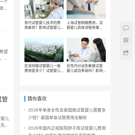
一个
体费
各代试管婴儿技术的费
上海试管明细费用，试
用差异？影响试管婴儿
管婴儿具体流程有哪
费用的因素有哪些？
些，到上海做试管婴儿
要多少钱
希望
。那
在深圳做试管婴儿一般
女性内分泌失衡做试管
费用是多少？试管婴儿
婴儿成功率高吗？影响
的主要费用包含哪些？
试管婴儿费用的因素有
哪些？
猜你喜欢
试管
2026年单身女性去泰国做试管婴儿需要多
少钱？泰国单身试管费用全解析
管婴儿
最先进
2026年国内正规医院卵子库试管婴儿费用