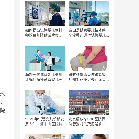
少？
如何提高试管婴儿促排
泰国是试管婴儿技术助
卵效果并降低试管费
孕流程？进行试管婴儿
用？
的步骤是啥？
海外三代试管婴儿费用
患有多囊卵巢做试管婴
详解！海外试管婴儿三
儿需要花多少钱？试管
代试管的优势？
婴儿的费用受哪些因素
影响？
技
，
院
2023年试管婴儿价格要
北京解放军306医院做
多少？上海中山医院试
试管婴儿的费用是多
管婴儿价格贵吗？做试
少？
。
管婴儿有哪些开销项目