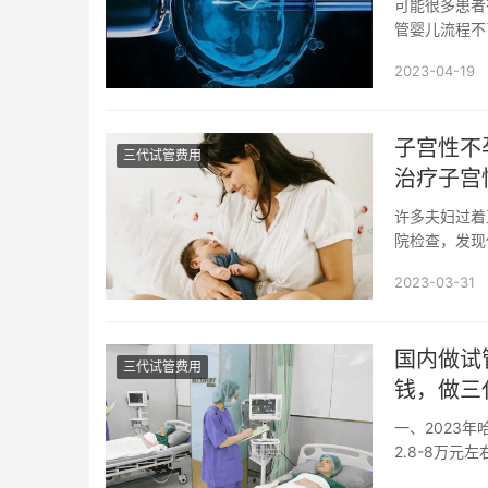
可能很多患者
管婴儿流程不
实上，马来西亚
2023-04-19
子宫性不
三代试管费用
治疗子宫
许多夫妇过着
院检查，发现
症状。现在让我
2023-03-31
国内做试
三代试管费用
钱，做三
一、2023
2.8-8万元
试...