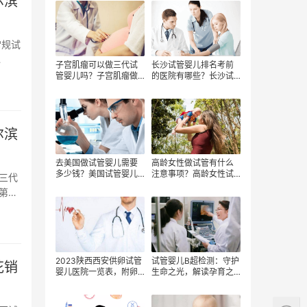
尔滨
常规试
子宫肌瘤可以做三代试
长沙试管婴儿排名考前
管婴儿吗？子宫肌瘤做
的医院有哪些？长沙试
三代试管婴儿的费用多
管婴儿费用贵吗？长沙
少？
试管婴儿费用明细
尔滨
去美国做试管婴儿需要
高龄女性做试管有什么
多少钱？美国试管婴儿
注意事项？高龄女性试
三代
的流程是什么？试管婴
管婴儿费用多少？
第一
儿移植成功了多久后才
算稳定？
2023陕西西安供卵试管
试管婴儿B超检测：守护
花销
婴儿医院一览表，附卵
生命之光，解读孕育之
源等待大致时间，费用
费用