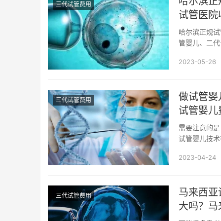
哈尔滨正
三代试管费用
试管医院
哈尔滨正规试
管婴儿、二代
60000-150..
2023-05-26
做试管婴
三代试管费用
试管婴儿
需要注意的是
试管婴儿技术
代试管婴儿，叫
2023-04-24
马来西亚
三代试管费用
大吗？马