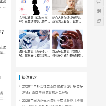
亚试
。事
东莞试管婴儿医院有哪
明白人教你做试管婴儿
些？东莞试管婴儿费用
应该怎么省钱 ，试管婴
怎么样？
儿费用能报销吗？影响
试管婴儿费用的因素有
响？
哪些
去医
海外试管婴儿需要多少
新加坡试管婴儿费用大
症的
钱，做第三代试管婴儿
概花多少钱？做新加坡
需要的费用贵吗？第三
试管婴儿具体都有哪些
代试管婴儿费用明细
费用？新加坡试管婴儿
成功率如何？
猜你喜欢
少
2026年单身女性去泰国做试管婴儿需要多
少钱？泰国单身试管费用全解析
准备
第二代
2026年国内正规医院卵子库试管婴儿费用