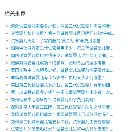
相关推荐
海外试管婴儿需要多少钱，做第三代试管婴儿需要的费用贵吗？第三代试管婴儿费用明细
试管婴儿如何收费？第三代试管婴儿费用明细?成功完成一次试管婴儿需要多少费用？
试管婴儿周期：子宫内膜的“黄金标准”与费用考量
湖南中信湘雅第三代试管费用多少，第三代试管婴儿费用明细，三代试管婴儿费用包括哪些
国内试管婴儿费用大约多少，试管婴儿详细费用明细，试管婴儿全部流程时间
肥胖对试管婴儿成功率的影响：费用背后的健康考量
泰国生殖中心冻卵多少钱，试管婴儿冻卵前需要做什么准备，泰国最新试管婴儿费用明细
血糖高做试管婴儿有什么影响？费用又该如何考量？
美国第三代试管婴儿多少钱，第三代试管婴儿费用明细，去美国做三代试管婴儿怎么省钱
第一次试管花费多少钱？在重庆做试管婴儿多少钱一次，哪些因素会导致试管费用的增加？
郑州助孕中心哪里好？试管婴儿卵子费用高吗？
探索北京大学第三医院：第三代试管婴儿助孕之旅与费用解析
泰国试管婴儿费用成本？泰国试管婴儿可以包成功吗？费用由什么决定？
郑州做三代试管婴儿需要多少钱，试管婴儿主要有哪些费用，试管婴儿费用和哪些因素有关
试管婴儿的类型和技术？试管婴儿过程中的其他因素？试管婴儿和自然受孕的比较