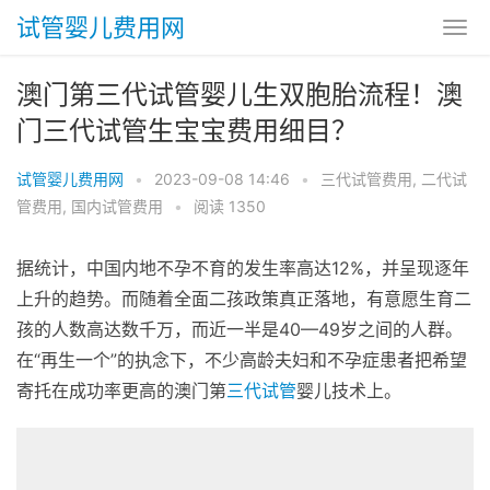
试管婴儿费用网
澳门第三代试管婴儿生双胞胎流程！澳
门三代试管生宝宝费用细目？
试管婴儿费用网
•
2023-09-08 14:46
•
三代试管费用
,
二代试
管费用
,
国内试管费用
•
阅读 1350
据统计，中国内地不孕不育的发生率高达12%，并呈现逐年
上升的趋势。而随着全面二孩政策真正落地，有意愿生育二
孩的人数高达数千万，而近一半是40—49岁之间的人群。
在“再生一个”的执念下，不少高龄夫妇和不孕症患者把希望
寄托在成功率更高的澳门第
三代试管
婴儿技术上。