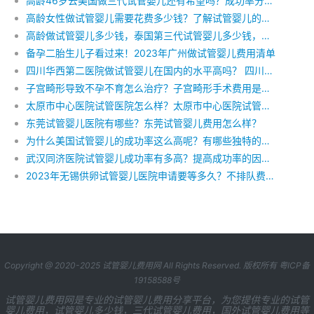
高龄46岁去美国做三代试管婴儿还有希望吗？成功率分析！附费用。
高龄女性做试管婴儿需要花费多少钱？了解试管婴儿的费用，让生育梦想触手可及
高龄做试管婴儿多少钱，泰国第三代试管婴儿多少钱，做试管婴儿前期需要做些什么检查
备孕二胎生儿子看过来！2023年广州做试管婴儿费用清单
四川华西第二医院做试管婴儿在国内的水平高吗？ 四川华西第二医院试管费用
子宫畸形导致不孕不育怎么治疗？子宫畸形手术费用是多少？
太原市中心医院试管医院怎么样？太原市中心医院试管婴儿费用
东莞试管婴儿医院有哪些？东莞试管婴儿费用怎么样？
为什么美国试管婴儿的成功率这么高呢？有哪些独特的优势呢？
武汉同济医院试管婴儿成功率有多高？提高成功率的因素以及武汉同济医院试管婴儿费用有哪些？
2023年无锡供卵试管婴儿医院申请要等多久？不排队费用是多少？
Copyright @ 2020-2025
试管婴儿费用网
All Rights Reserved. 版权所有
粤ICP备
19158588号
试管婴儿费用网是专业的试管婴儿费用分享平台，为您提供专业的试管
婴儿费用，试管婴儿多少钱，三代试管婴儿费用，国外试管婴儿费用等