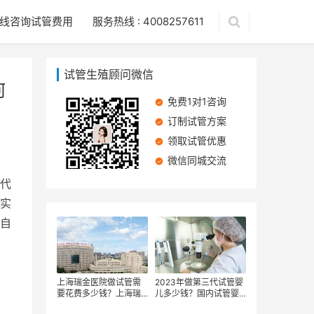
线咨询试管费用
服务热线 : 4008257611
试管生殖顾问微信
何
免费1对1咨询
订制试管方案
领取试管优惠
微信同城交流
代
实
自
上海瑞金医院做试管需
2023年做第三代试管婴
要花费多少钱？上海瑞
儿多少钱？国内试管婴
金医院试管费用明细是
儿夫妻双方手术费用？