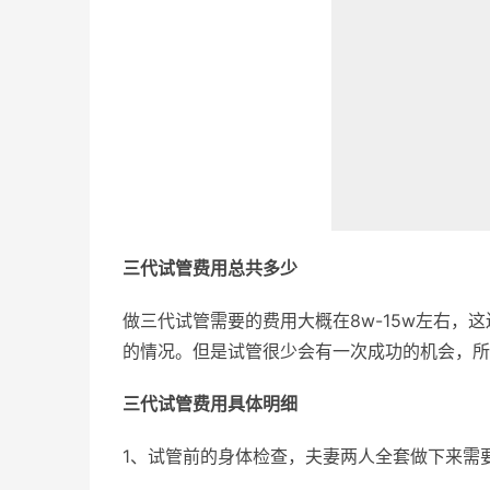
三代试管费用总共多少
做三代试管需要的费用大概在8w-15w左右
的情况。但是试管很少会有一次成功的机会，所
三代试管费用具体明细
1、试管前的身体检查，夫妻两人全套做下来需要