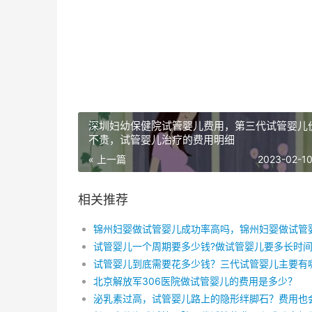
深圳妇幼保健院试管婴儿费用，第三代试管婴儿
不贵，试管婴儿治疗的费用明细
« 上一篇
2023-02-10
相关推荐
北京解放军306医院做试管婴儿的费用是多少？