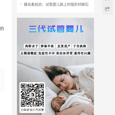
胰岛素抵抗：试管婴儿路上的隐形绊脚石
的
方