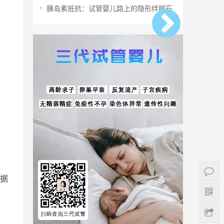
胰岛素抵抗：试管婴儿路上的隐形绊脚石
据