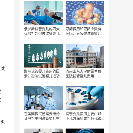
具体费用！
俄罗斯试管婴儿的四大
取卵费用和取卵个数有
优势？赴俄做试管婴儿
关吗，导致做试管婴儿
前准备攻略！
费用高的因素，影响试
管婴儿费用的因素有哪
些
试
影响试管婴儿费用的因
济南山东大学附属生殖
素？影响试管婴儿成功
医院试管婴儿费用，
率的因素？国内试管婴
2023试管婴儿费用明
儿费用明细
细，试管移植后注意事
项：
受
次
在美国做试管需要结婚
试管婴儿费用主要由以
证吗？美国试管婴儿有
下几方面组成？各代试
也
哪些优势？在美国单
管婴儿技术的费用差
身、同性恋者做试管合
别？
法吗？