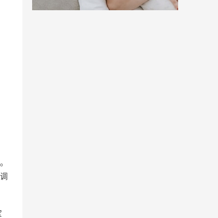
。
调
宝