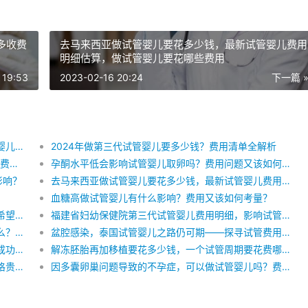
多收费
去马来西亚做试管婴儿要花多少钱，最新试管婴儿费用
明细估算，做试管婴儿要花哪些费用
 19:53
2023-02-16 20:24
下一篇 
试管周期中胚胎碎片率的影响因素有哪些？对试管婴儿的费用有影响吗？
2024年做第三代试管婴儿要多少钱？费用清单全解析
2023年做试管婴儿如何省钱，试管婴儿有哪些检查费用，影响试管婴儿价格的因素
孕酮水平低会影响试管婴儿取卵吗？费用问题又该如何看待？
影响？
去马来西亚做试管婴儿要花多少钱，最新试管婴儿费用明细估算，做试管婴儿要花哪些费用
血糖高做试管婴儿有什么影响？费用又该如何考量？
卵泡发育不良，试管婴儿成功率能否破局？费用与希望并存
福建省妇幼保健院第三代试管婴儿费用明细，影响试管婴儿费用的因素有哪些？
山西省妇幼保健院第三代试管婴儿的详细流程是什么？费用是多少？
盆腔感染，泰国试管婴儿之路仍可期——探寻试管费用与生育希望
卵子数量少做试管能成功吗？解读试管婴儿费用与成功率的奥秘
解冻胚胎再加移植要花多少钱，一个试管周期要花费哪些费用， 影响试管婴儿价格的因素
深圳妇幼保健院试管婴儿费用，第三代试管婴儿价格贵不贵，试管婴儿治疗的费用明细
因多囊卵巢问题导致的不孕症，可以做试管婴儿吗？费用问题如何考量？