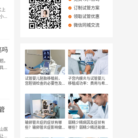
订制试管方案
实上
小编
领取试管优惠
微信同城交流
高吗
题。
具体
试管婴儿胚胎移植前，
子宫内膜炎与试管婴儿
宫腔镜检查的必要性及
移植成功率：费用与希
其费用考量
望并存
管
输卵管炎症的症状有哪
弱精少精病因及症状有
些？输卵管炎症影响做
哪些？弱精少精还能做
山医
试管婴儿吗？三代试管
试管婴儿吗？弱精少精
让试
婴儿需要花费多少钱？
做试管要多花钱？