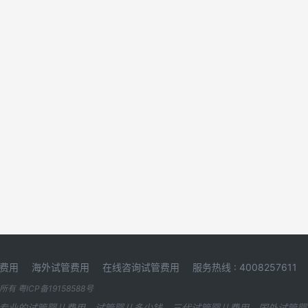
费用
海外试管费用
在线咨询试管费用
服务热线 : 4008257611
版权所有
粤ICP备19158588号
专业的试管婴儿费用，试管婴儿多少钱，三代试管婴儿费用，国外试管婴