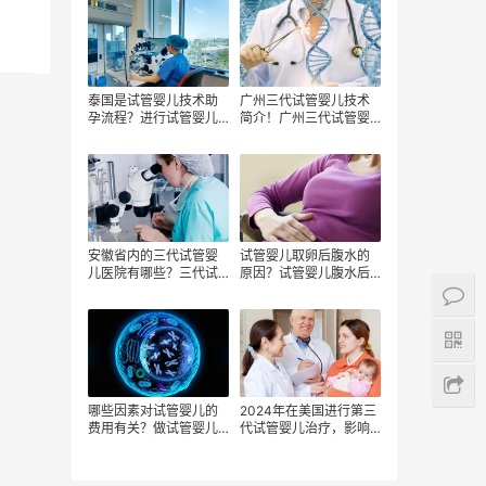
泰国是试管婴儿技术助
广州三代试管婴儿技术
孕流程？进行试管婴儿
简介！广州三代试管婴
的步骤是啥？
儿医院有哪些？广州三
代试管婴儿私立医院费
用？
安徽省内的三代试管婴
试管婴儿取卵后腹水的
儿医院有哪些？三代试
原因？试管婴儿腹水后
管婴儿费用贵吗？安徽
费用是多少？
试管医院试管婴儿成功
率高吗？
哪些因素对试管婴儿的
2024年在美国进行第三
费用有关？做试管婴儿
代试管婴儿治疗，影响
降低费用靠什么呢？试
美国试管婴儿费用的因
管婴儿费用不可以报销
素有哪些？
医保嘛？