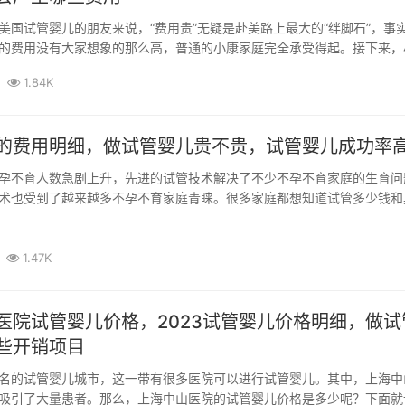
美国试管婴儿的朋友来说，“费用贵”无疑是赴美路上最大的“绊脚石”，事
的费用没有大家想象的那么高，普通的小康家庭完全承受得起。接下来，
赴...
1.84K
的费用明细，做试管婴儿贵不贵，试管婴儿成功率
孕不育人数急剧上升，先进的试管技术解决了不少不孕不育家庭的生育问
术也受到了越来越多不孕不育家庭青睐。很多家庭都想知道试管多少钱和
阳家有...
1.47K
医院试管婴儿价格，2023试管婴儿价格明细，做试
些开销项目
名的试管婴儿城市，这一带有很多医院可以进行试管婴儿。其中，上海中
吸引了大量患者。那么，上海中山医院的试管婴儿价格是多少呢？下面就