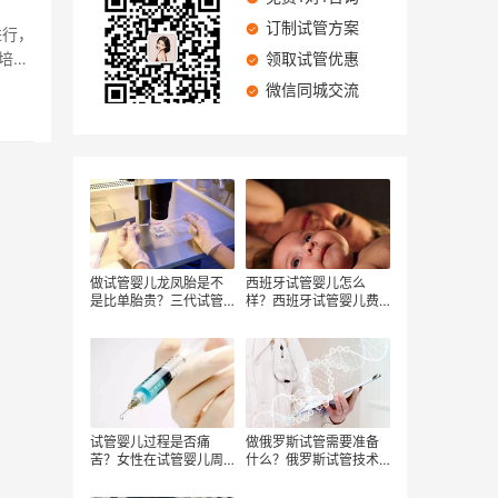
订制试管方案
进行，
培养
领取试管优惠
微信同城交流
做试管婴儿龙凤胎是不
西班牙试管婴儿怎么
是比单胎贵？三代试管
样？西班牙试管婴儿费
婴儿移植生龙凤胎费用
用大概是怎样的？
多少？做试管婴儿双胞
胎要注意相关的事项
试管婴儿过程是否痛
做俄罗斯试管需要准备
苦？女性在试管婴儿周
什么？俄罗斯试管技术
期中会受到多少痛苦？
怎么样？俄罗斯试管婴
儿费用怎么样？