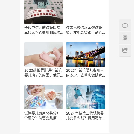
长沙中信湘雅试管医院
过来人教你怎么做试管
三代试管的费用和成功
婴儿才能最省钱，试管
率如何？
婴儿费用能报销吗，
2023赴俄罗斯进行试管
2023年试管婴儿费用大
婴儿助孕的原因，俄罗
约多少，去重庆做试管
斯试管费用明细
婴儿要花多少钱，为什
么每个人做试管婴儿的
费用都不同？
试管婴儿费用总共分几
2024年做第三代试管婴
个部分？试管婴儿第一
儿要多少钱？费用清单
次失败，第二次成功的
全解析
几率大吗?