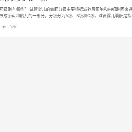
胚级别有哪些？ 试管婴儿的囊胚分级主要根据滋养层细胞和内细胞团来
展成胎盘和胎儿的一部分。分级分为A级、B级和C级。试管婴儿囊胚是指
...
1.32K