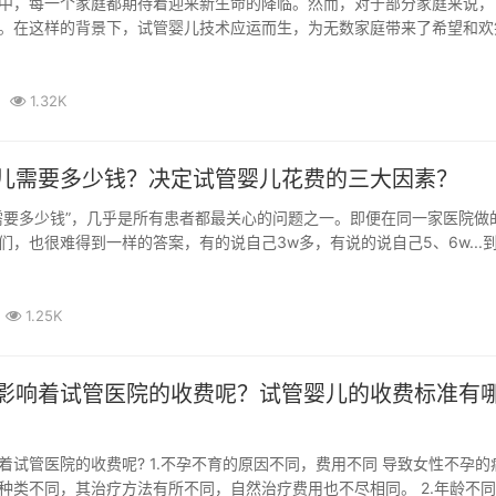
中，每一个家庭都期待着迎来新生命的降临。然而，对于部分家庭来说，
。在这样的背景下，试管婴儿技术应运而生，为无数家庭带来了希望和欢
，郑州...
1.32K
儿需要多少钱？决定试管婴儿花费的三大因素？
需要多少钱”，几乎是所有患者都最关心的问题之一。即便在同一家医院做
们，也很难得到一样的答案，有的说自己3w多，有说的说自己5、6w...
1.25K
影响着试管医院的收费呢？试管婴儿的收费标准有
着试管医院的收费呢? 1.不孕不育的原因不同，费用不同 导致女性不孕的
种类不同，其治疗方法有所不同，自然治疗费用也不尽相同。 2.年龄不