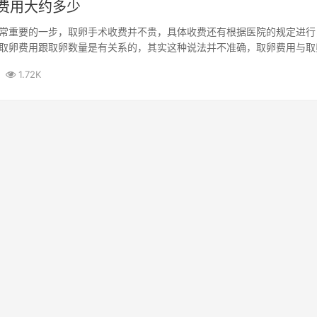
费用大约多少
常重要的一步，取卵手术收费并不贵，具体收费还有根据医院的规定进行
取卵费用跟取卵数量是有关系的，其实这种说法并不准确，取卵费用与取
要根据...
1.72K
费用
海外试管费用
在线咨询试管费用
服务热线 : 4008257611
版权所有
粤ICP备19158588号
专业的试管婴儿费用，试管婴儿多少钱，三代试管婴儿费用，国外试管婴