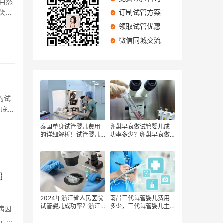
自然
笑。
订制试管方案
领取试管优惠
微信同城交流
的试
到底是
泰国单身试管婴儿费用
卵巢早衰做试管婴儿成
的详细解析！试管婴儿
功率多少？卵巢早衰做
检查费用构成？影响试
试管婴儿会多费钱？
管婴儿费用的因素？
哪
2024年浙江省人民医院
南昌三代试管婴儿费用
试管婴儿成功率？浙江
多少，三代试管婴儿主
病因
省人民医院试管婴儿费
要有哪些费用
同，费
用？