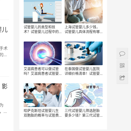
试管婴儿的类型和技
上海试管婴儿多少钱，
婴儿
术？试管婴儿过程中的
试管婴儿具体流程有哪
其他因素？试管婴儿和
些，上海哪家医院做试
自然受孕的比较
管婴儿好
手术
的时
艾滋病患者可以做试管
在泰国做试管婴儿医院
吗？艾滋病患者试管婴
详细价格清单！试管婴
儿费用多少？
儿是否按周期付费？如
何才能去泰国做第三代
，影
试管婴儿？
为
哈萨克斯坦试管婴儿生
三代试管婴儿筛选胚胎
，取
双胞胎的概率与试管费
要多少钱？第三代试管
用有哪些？
婴儿移植一男一女生龙
凤胎的费用？