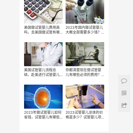
美国做试管婴儿费用高
2023年国内做试管婴儿
吗，去美国做试管有哪
大概全部需要多少钱？
些费用组成，美国试管
试管婴儿流程项目大概
婴儿会产生哪些费用
需要多少钱？怎样做试
管才能更省时间更省
钱？
美国试管婴儿流程总
你都清楚现在做试管婴
结，赴美进行试管婴儿
儿有哪些必须的费用？
技术前需要知道的事项
试管婴儿的成功率吗？
2023年做试管婴儿如何
2023试管婴儿总体的价
省钱，试管婴儿有哪些
格是多少？试管婴儿项
检查费用，影响试管婴
目费用明细多少钱？
儿价格的因素