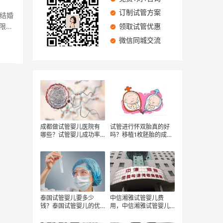
订制试管方案
本结婚
限制
领取试管优惠
微信同城交流
成都做试管婴儿医院有
试管进行怀双胎真的好
哪些？试管婴儿成功率
吗？移植1枚胚胎的成功
有多高呢？试管婴儿的
率如何？试管婴儿移植
费用一般包括三大部
双胎的价格是多少？
分？
泰国试管婴儿要多少
中信湘雅试管婴儿费
钱？泰国试管婴儿的优
用，中信湘雅试管婴儿
势？泰国试管婴儿备孕
成功率，在中信湘雅做
清单！
试管婴儿要先交多少钱