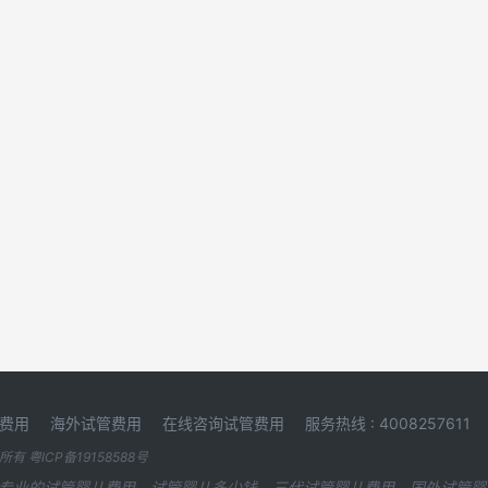
费用
海外试管费用
在线咨询试管费用
服务热线 : 4008257611
版权所有
粤ICP备19158588号
专业的试管婴儿费用，试管婴儿多少钱，三代试管婴儿费用，国外试管婴