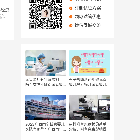
订制试管方案
年轻患
诊疗
领取试管优惠
微信同城交流
试管婴儿有年龄限制
有子宫畸形还能做试管
吗？女性年龄对试管婴
婴儿吗？揭开试管婴儿
儿的影响显而易见？高
费用的秘密
龄女性进行试管婴儿治
疗的风险？
2023广西南宁试管婴儿
男性附睾炎症状的简单
医院有哪些？广西南宁
介绍，附睾炎会影响做
试管婴儿医院费用要多
试管婴儿吗？患有附睾
少？
炎做试管婴儿需要多少