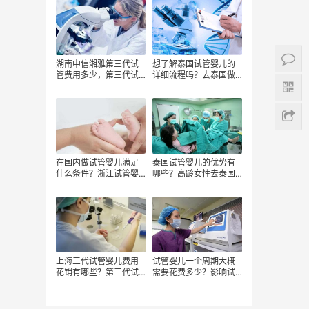
钱？
湖南中信湘雅第三代试
想了解泰国试管婴儿的
管费用多少，第三代试
详细流程吗？去泰国做
管婴儿费用明细，三代
试管婴儿多少钱？
试管婴儿费用包括哪些
在国内做试管婴儿满足
泰国试管婴儿的优势有
什么条件？浙江试管婴
哪些？高龄女性去泰国
儿费用明细？浙江试管
做试管婴儿费用详情？
婴儿各个项目的费用？
选择泰国试管婴儿医院
的方式？
上海三代试管婴儿费用
试管婴儿一个周期大概
花销有哪些？第三代试
需要花费多少？影响试
管婴儿的流程主要有？
管婴儿费用的因素？