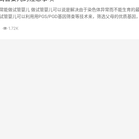
常能做试管婴儿 做试管婴儿可以说是解决由于染色体异常而不能生育的
试管婴儿可以利用用PGS/PGD基因筛查等技术来，筛选父母的优质基因
...
1.72K