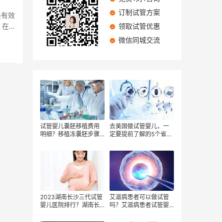
订制试管方案
最有效
，在
领取试管优惠
微信同城交流
试管婴儿囊胚移植费用
去美国做试管婴儿，一
明细？移植冻囊胚步骤
定要提前了解的5个省钱
和费用有哪些？试管婴
技巧！
儿的胚胎移植过程？
2023湖南长沙三代试管
艾滋病患者可以做试管
婴儿医院排行？湖南长
吗？艾滋病患者试管婴
沙三代试管婴儿医院成
儿费用多少？
功率？