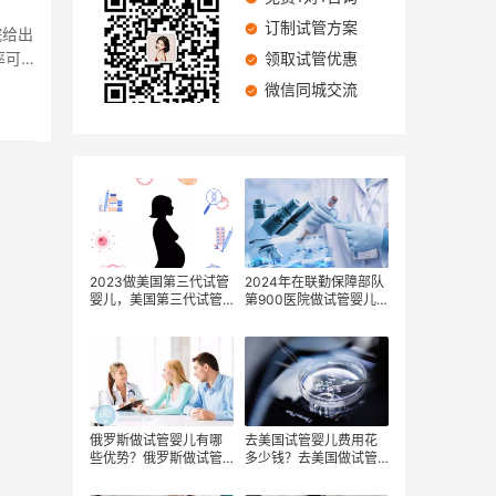
订制试管方案
院给出
率可
领取试管优惠
微信同城交流
2023做美国第三代试管
2024年在联勤保障部队
婴儿，美国第三代试管
第900医院做试管婴儿
婴儿价格是多少，在美
要花费多少钱？费用明
国做试管婴儿有什么好
细是怎么样的
处
俄罗斯做试管婴儿有哪
去美国试管婴儿费用花
些优势？俄罗斯做试管
多少钱？去美国做试管
婴儿要多少钱？
婴儿到底花多少才合
理？到美国做试管婴儿