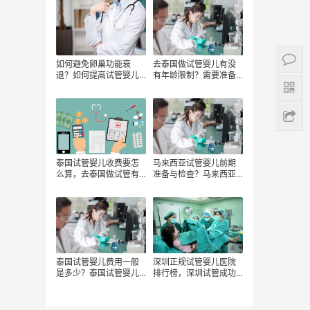
有哪些费用项目？
如何避免卵巢功能衰
去泰国做试管婴儿有没
退？如何提高试管婴儿
有年龄限制？需要准备
成功率对于卵巢功能衰
多少钱？
退的女性？
泰国试管婴儿收费要怎
马来西亚试管婴儿前期
么算，去泰国做试管有
准备与检查？马来西亚
哪些费用组成，影响泰
试管婴儿费用详细信
国试管婴儿费用的因
息？
素、
泰国试管婴儿费用一般
深圳正规试管婴儿医院
是多少？泰国试管婴儿
排行榜，深圳试管成功
的成功率怎么样？泰国
率高的医院有哪些？
的医院有哪些值得我们
信任？