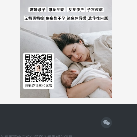
儿费用等全方位试管婴儿费用相关信息。