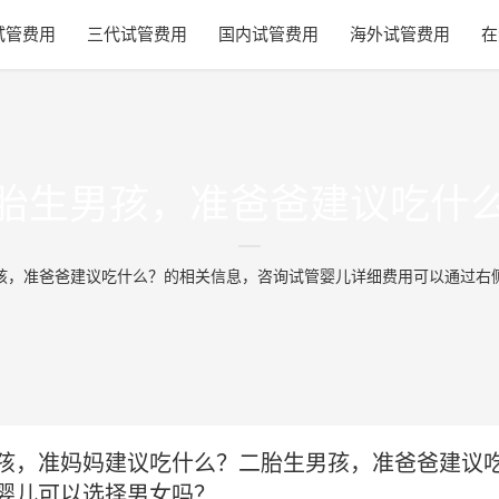
试管费用
三代试管费用
国内试管费用
海外试管费用
在
胎生男孩，准爸爸建议吃什
孩，准爸爸建议吃什么？的相关信息，咨询试管婴儿详细费用可以通过右
孩，准妈妈建议吃什么？二胎生男孩，准爸爸建议
婴儿可以选择男女吗？