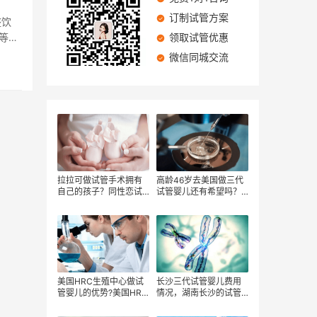
订制试管方案
整饮
等碱
领取试管优惠
微信同城交流
拉拉可做试管手术拥有
高龄46岁去美国做三代
自己的孩子？同性恋试
试管婴儿还有希望吗？
管婴儿前的准备，身体
成功率分析！附费用。
检查在做试管前必不可
少
美国HRC生殖中心做试
长沙三代试管婴儿费用
管婴儿的优势?美国HRC
情况，湖南长沙的试管
生殖中心试管费用多
婴儿排名较高，备孕期
少？
间的饮食注意事项有哪