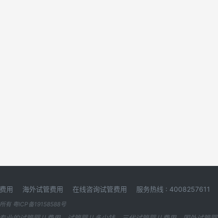
费用
海外试管费用
在线咨询试管费用
服务热线 : 4008257611
版权所有
粤ICP备19158588号
专业的试管婴儿费用，试管婴儿多少钱，三代试管婴儿费用，国外试管婴