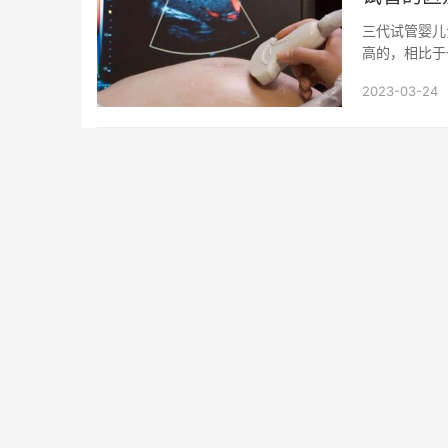
三代试管婴儿
高的，相比于
胎的质量都是过
2023-03-24