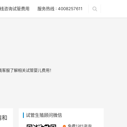
线咨询试管费用
服务热线 : 4008257611
线客服了解相关试管婴儿费用！
试管生殖顾问微信
精和
免费1对1咨询