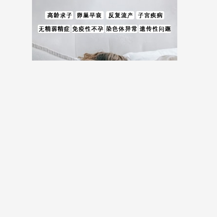
儿费用等全方位试管婴儿费用相关信息。