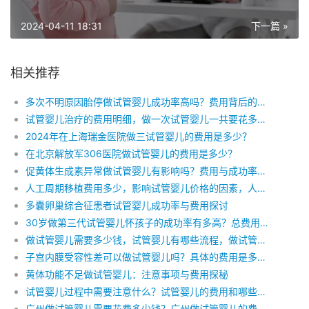
2024-04-11 18:31
下一篇 »
相关推荐
多次不明原因胎停做试管婴儿成功率高吗？费用背后的希望与努力
试管婴儿治疗的费用明细，做一次试管婴儿一共要花多少钱，做试管婴儿钱分别花在哪了
2024年在上海瑞金医院做三试管婴儿的费用是多少？
在北京解放军306医院做试管婴儿的费用是多少？
促黄体生成素异常做试管婴儿有影响吗？费用与成功率的双重考量
人工周期移植费用多少，影响试管婴儿价格的因素，人工周期多久才能移植
多囊卵巢综合征患者试管婴儿成功率与费用探讨
30岁做第三代试管婴儿怀孩子的成功率有多高？总费用是多少？
做试管婴儿需要多少钱，试管婴儿有哪些流程，做试管婴儿有哪些费用
子宫内膜受容性差可以做试管婴儿吗？具体的费用是多少？
黄体功能不足做试管婴儿：注意事项与费用探秘
试管婴儿过程中需要注意什么？试管婴儿的费用和哪些因素有关？
广州做试管婴儿需要花费多少钱？广州做试管婴儿的费用明细是怎么样的