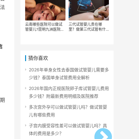
法
云南哪些医院可以做试
三代试管婴儿贵在哪
管婴儿?昆明九洲医院试
里？做第三代试管有什
管婴儿多少钱？在昆明
么要求？人工授精和试
做试管婴儿治疗花费贵
管的区别在哪分别需要
吗？
多少钱？
信
猜你喜欢
2026年单身女性去泰国做试管婴儿需要多
少钱？泰国单身试管费用全解析
2026年国内正规医院卵子库试管婴儿费用
多少钱？附最新费用明细及医院推荐
期
多次宫外孕可以做试管婴儿吗？做试管婴
儿有哪些费用
子宫内膜受容性差可以做试管婴儿吗？具
体的费用是多少？