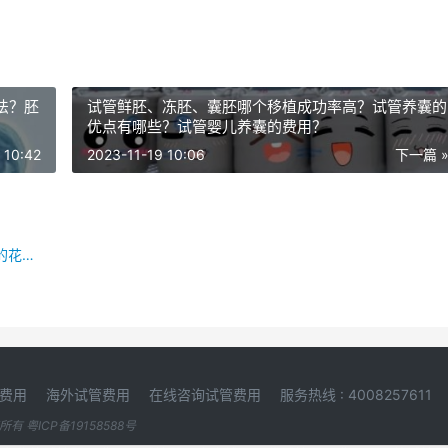
法？胚
试管鲜胚、冻胚、囊胚哪个移植成功率高？试管养囊的
优点有哪些？试管婴儿养囊的费用？
 10:42
2023-11-19 10:06
下一篇 
单身男性做试管婴儿的步骤？单身男性做试管婴儿的花费？
费用
海外试管费用
在线咨询试管费用
服务热线 : 4008257611
版权所有
粤ICP备19158588号