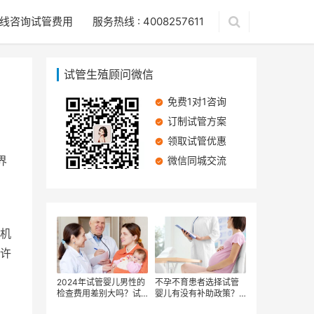
线咨询试管费用
服务热线 : 4008257611
试管生殖顾问微信
免费1对1咨询
订制试管方案
领取试管优惠
界
微信同城交流
，
机
许
2024年试管婴儿男性的
不孕不育患者选择试管
检查费用差别大吗？试
婴儿有没有补助政策？
管婴儿IVF费用产生差异
国内的试管婴儿项目医