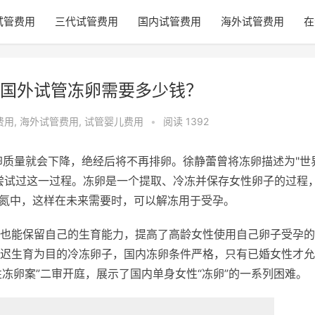
试管费用
三代试管费用
国内试管费用
海外试管费用
在
国外试管冻卵需要多少钱？
费用
,
海外试管费用
,
试管婴儿费用
•
阅读 1392
卵质量就会下降，绝经后将不再排卵。徐静蕾曾将冻卵描述为"世
尝试过这一过程。冻卵是一个提取、冷冻并保存女性卵子的过程
液氮中，这样在未来需要时，可以解冻用于受孕。
也能保留自己的生育能力，提高了高龄女性使用自己卵子受孕的
迟生育为目的冷冻卵子，国内冻卵条件严格，只有已婚女性才允
女性冻卵案”二审开庭，展示了国内单身女性“冻卵”的一系列困难。