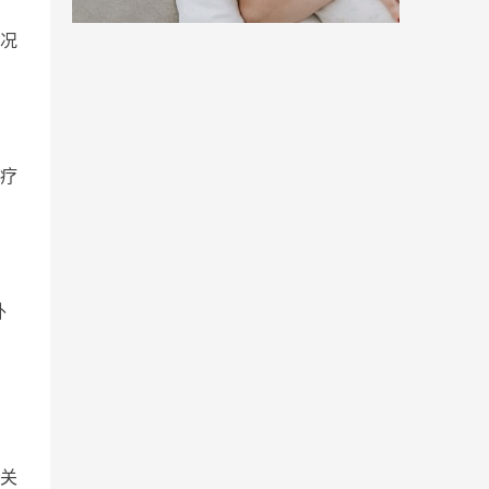
况
疗
外
关