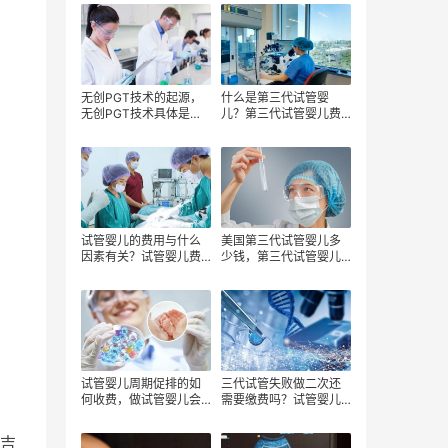
的原因？
疗费用？
无创PGT技术的起源，
什么是第三代试管婴
无创PGT技术具体是什
儿？第三代试管婴儿费
么？三代试管婴儿选择
用？第三代试管婴儿成
多少钱？
功率影响因素？
试管婴儿的费用与什么
美国第三代试管婴儿多
因素有关？试管婴儿费
少钱，第三代试管婴儿
用包括哪些项目？如何
费用明细，去美国做三
节省试管婴儿费用？
代试管婴儿怎么省钱
试管婴儿周期促排的如
三代试管失败做二次还
何收费，做试管婴儿会
需要缴费吗？试管婴儿
要多收费吗,美国试管婴
失败后再做的收费标
儿多少钱
准，做试管婴儿有哪些
吉
费用？