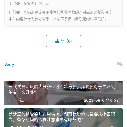
明出处：试管婴儿费用网
任何关于疾病的建议都不能替代执业医师的面对面的诊断和治疗，
本站内容仅作为参考信息，本站不承担由此引起的法律责任。
赞
(0)
Barry
三代试管龙凤胎大概多少钱？冷冻胚胎养囊胚对于生龙凤
胎有什么好处?
« 上一篇
2023-09-07 10:52
长沙三代试管婴儿费用情况，湖南长沙的试管婴儿排名较
高，备孕期间的饮食注意事项有哪些呢？