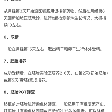
从月经第3天开始遵医嘱服用促排卵药物，然后在月经第8
天回新加坡医院就诊，进行b超检测卵泡生长情况，大概持
续10左右。
6、取精
一般在月经第15天左右，取出精子和卵子进行体外受精。
7、胚胎培养
成功受精后，在胚胎实验室培养2-6天，在第2天(初始胚胎)
或第5天(囊胚)完成培养。
8、胚胎PGT筛查
移植前对胚胎进行染色体筛查，一般适用于有反复流产史、
妊娠胎儿有染色体问题或年龄超过35岁的患者。可以降低