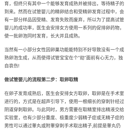
育，但终只有其中一个能够发育成熟并被排出，等待精子的
到来。然而在试管婴儿的精卵结合和受精卵发育过程中，会
有一部分样品因受精、发育失败而废弃，所以为了提高试管
婴儿的成功率，医生会安排女方使用一系列的促排卵药物，
使一批卵泡同时发育，长大并且成熟。
当然有一小部分女性因卵巢功能能特别不好导致没有一个成
熟卵泡生成，从而使得试管宝宝在个“劫”面前有心无力，独
自哀伤!
做试管婴儿的流程第二步：取卵取精
在卵子发育成熟后，医生会安排女方取卵，取卵是在手术室
进行的，方式是在超声引导下，使用一根细长的穿刺针经过
阴道穿刺取卵。与此同时，男方需要在取精室排出精液交给
实验室，也有少部分重度、极重度少弱精子症或无精子症的
男性可以通过睾丸或附睾穿刺手术取出精子,前提是睾丸仍