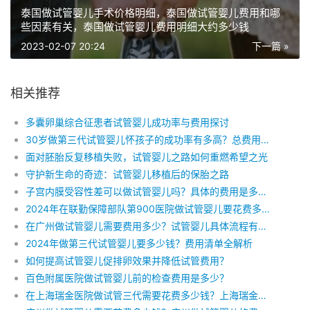
泰国做试管婴儿手术价格明细，泰国做试管婴儿费用和哪
些因素有关，泰国做试管婴儿费用明细大约多少钱
2023-02-07 20:24
下一篇 »
相关推荐
多囊卵巢综合征患者试管婴儿成功率与费用探讨
30岁做第三代试管婴儿怀孩子的成功率有多高？总费用是多少？
面对胚胎反复移植失败，试管婴儿之路如何重燃希望之光
守护新生命的奇迹：试管婴儿移植后的保胎之路
子宫内膜受容性差可以做试管婴儿吗？具体的费用是多少？
2024年在联勤保障部队第900医院做试管婴儿要花费多少钱？费用明细是怎么样的
在广州做试管婴儿需要费用多少？试管婴儿具体流程有哪些？广州试管婴儿成功率怎么样？
2024年做第三代试管婴儿要多少钱？费用清单全解析
如何提高试管婴儿促排卵效果并降低试管费用？
百色附属医院做试管婴儿前的检查费用是多少？
在上海瑞金医院做试管三代需要花费多少钱？上海瑞金做试管的费用明细是怎么样的